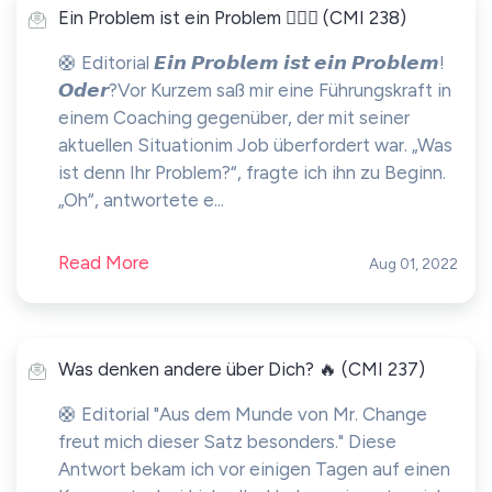
Ein Problem ist ein Problem 🕵🏻‍♂️ (CMI 238)
🛟 Editorial 𝙀𝙞𝙣 𝙋𝙧𝙤𝙗𝙡𝙚𝙢 𝙞𝙨𝙩 𝙚𝙞𝙣 𝙋𝙧𝙤𝙗𝙡𝙚𝙢!
𝙊𝙙𝙚𝙧?Vor Kurzem saß mir eine Führungskraft in
einem Coaching gegenüber, der mit seiner
aktuellen Situationim Job überfordert war. „Was
ist denn Ihr Problem?“, fragte ich ihn zu Beginn.
„Oh“, antwortete e...
Read More
Aug 01, 2022
Was denken andere über Dich? 🔥 (CMI 237)
🛟 Editorial "Aus dem Munde von Mr. Change
freut mich dieser Satz besonders." Diese
Antwort bekam ich vor einigen Tagen auf einen