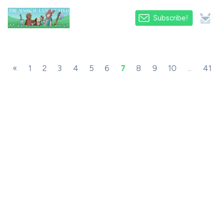
Subscribe!
«
1
2
3
4
5
6
7
8
9
10
...
41