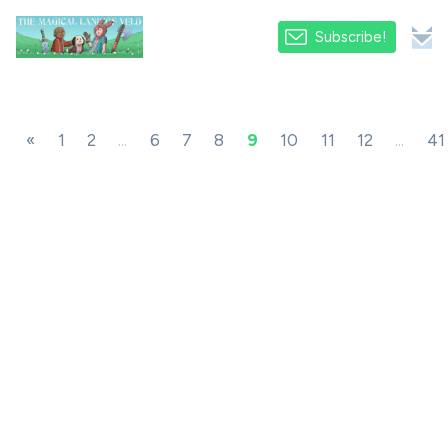
Subscribe!
«
1
2
...
6
7
8
9
10
11
12
...
41