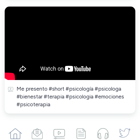
Me presento #short #psicología #psicologa
#bienestar #terapia #psicologia #emociones
#psicoterapia