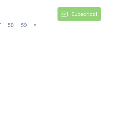
Subscribe!
7
58
59
»