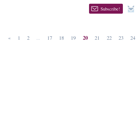
Subscribe!
20
«
1
2
...
17
18
19
21
22
23
24