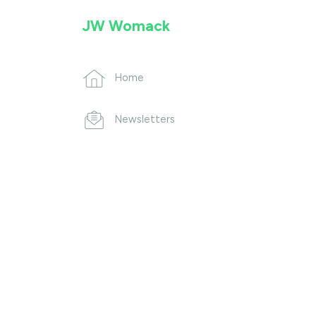
JW Womack
Home
Newsletters