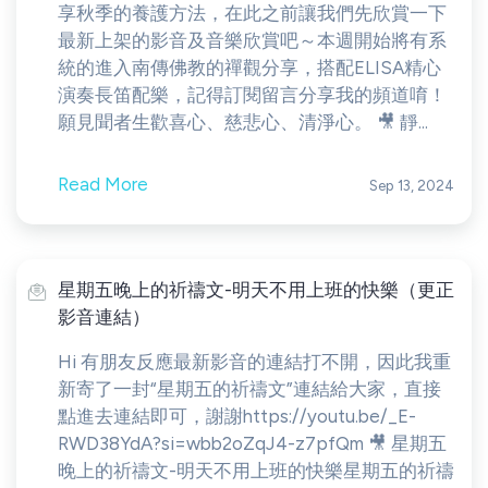
享秋季的養護方法，在此之前讓我們先欣賞一下
最新上架的影音及音樂欣賞吧～本週開始將有系
統的進入南傳佛教的禪觀分享，搭配ELISA精心
演奏長笛配樂，記得訂閱留言分享我的頻道唷！
願見聞者生歡喜心、慈悲心、清淨心。 🎥 靜...
Read More
Sep 13, 2024
星期五晚上的祈禱文-明天不用上班的快樂（更正
影音連結）
Hi 有朋友反應最新影音的連結打不開，因此我重
新寄了一封“星期五的祈禱文”連結給大家，直接
點進去連結即可，謝謝https://youtu.be/_E-
RWD38YdA?si=wbb2oZqJ4-z7pfQm 🎥 星期五
晚上的祈禱文-明天不用上班的快樂星期五的祈禱