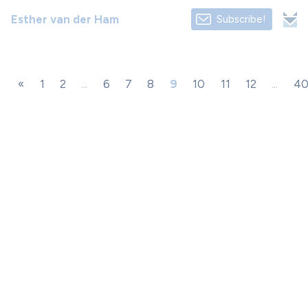
Esther van der Ham
Subscribe!
«
1
2
...
6
7
8
9
10
11
12
...
4