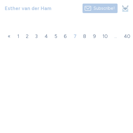
Esther van der Ham
Subscribe!
«
1
2
3
4
5
6
7
8
9
10
...
40