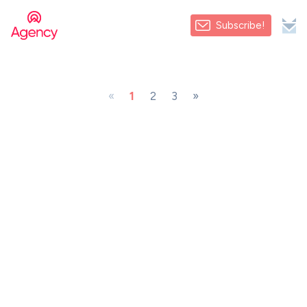
Subscribe!
«
1
2
3
»