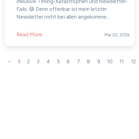
inklusive Timing-Katastrophen und Newsletter-
Fails. 😅 Denn offenbar ist mein letzter
Newsletter nicht bei allen angekomme...
Read More
Mar 02, 2026
«
1
2
3
4
5
6
7
8
9
10
11
12