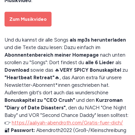
Musikvideo
:
Zum Musikvideo
Und du kannst dir alle Songs
als mp3s herunterladen
und die Texte dazu lesen: Dazu einfach im
Abonnentenbereich meiner Homepage
nach unten
scrollen zu "Songs": Dort findest du
alle 6 Lieder
als
Download
sowie das 🔥
VERY SPICY Bonuskapitel
zu
"Heartbeat Retreat"
🔥, das Aaron extra für unsere
Newsletter-Abonnent*innen geschrieben hat.
Außerdem gibt's dort auch das wunderschöne
Bonuskapitel zu "CEO Crush"
und den
Kurzroman
"Diary of Date Disasters"
, den du NACH "One Night
Baby" und VOR "Second Chance Daddy" lesen solltest:
👉
https://aaliyah-abendroth.com/Gratis-fuer-dich/
🔐
Passwort:
Abendroth2022 (Groß-/Kleinschreibung