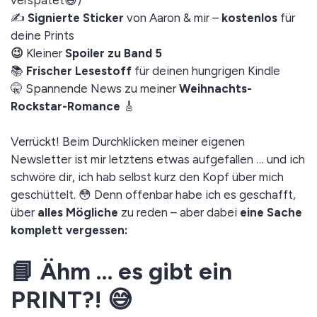
verspätet😅)
✍️
Signierte Sticker
von Aaron & mir –
kostenlos
für
deine Prints
😉
Kleiner
Spoiler zu Band 5
📚
Frischer Lesestoff
für deinen hungrigen Kindle
🤫 Spannende News zu meiner
Weihnachts-
Rockstar-Romance
🎸
Verrückt! Beim Durchklicken meiner eigenen
Newsletter ist mir letztens etwas aufgefallen … und ich
schwöre dir, ich hab selbst kurz den Kopf über mich
geschüttelt. 😳 Denn offenbar habe ich es geschafft,
über
alles Mögliche
zu reden – aber dabei
eine Sache
komplett vergessen:
📘 Ähm … es gibt ein
PRINT?! 😅