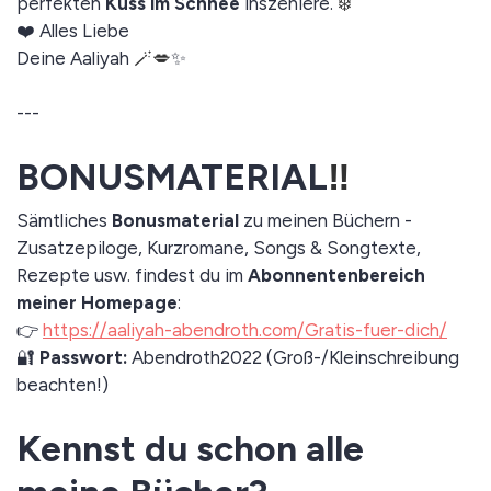
perfekten
Kuss im Schnee
inszeniere.
❄️
❤️ Alles Liebe
Deine Aaliyah
🪄💋
✨
---
BONUSMATERIAL
‼️
Sämtliches
Bonusmaterial
zu meinen Büchern -
Zusatzepiloge, Kurzromane, Songs & Songtexte,
Rezepte usw. findest du im
Abonnentenbereich
meiner Homepage
:
👉
https://aaliyah-abendroth.com/Gratis-fuer-dich/
🔐
Passwort:
Abendroth2022 (Groß-/Kleinschreibung
beachten!)
Kennst du schon alle