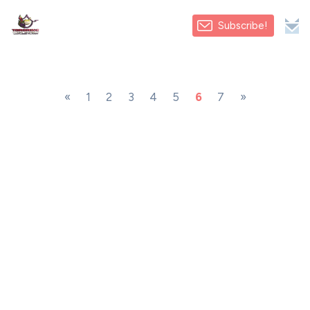
Subscribe!
«
1
2
3
4
5
6
7
»