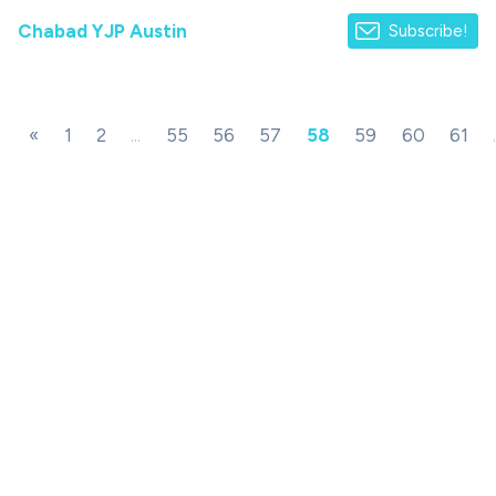
Chabad YJP Austin
Subscribe!
«
1
2
...
55
56
57
58
59
60
61