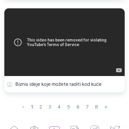
Biznis ideje koje možete raditi kod kuće
«
1
2
3
4
5
6
7
8
»