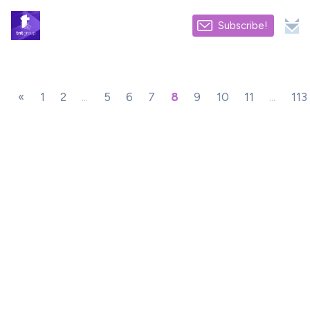
Subscribe!
«
1
2
...
5
6
7
8
9
10
11
...
113