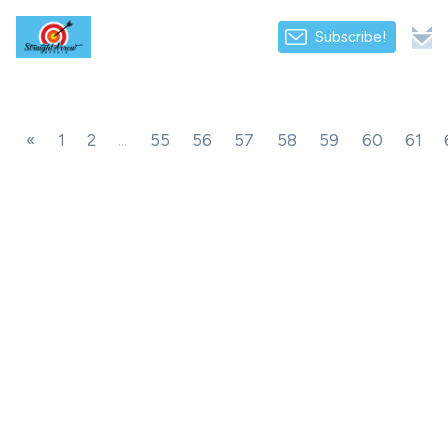
Subscribe!
«
1
2
...
55
56
57
58
59
60
61