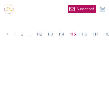
Subscribe!
«
1
2
...
112
113
114
115
116
117
11