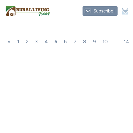
Subscribe!
«
1
2
3
4
5
6
7
8
9
10
...
14