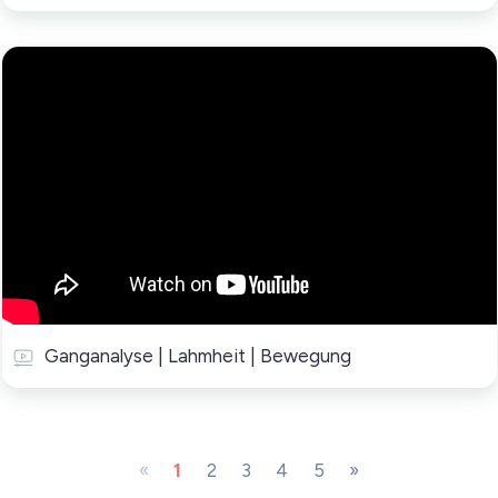
Ganganalyse | Lahmheit | Bewegung
«
1
2
3
4
5
»