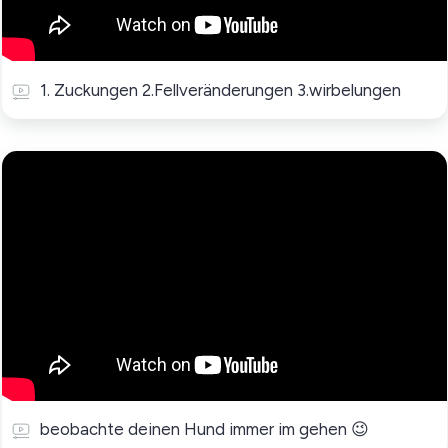
1. Zuckungen 2.Fellveränderungen 3.wirbelungen
beobachte deinen Hund immer im gehen 😉