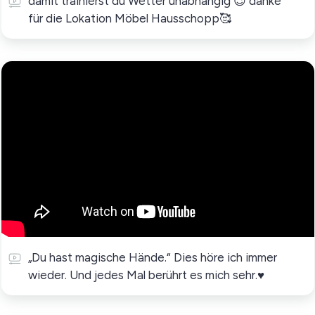
damit trainierst du Wetter unabhängig 😉 danke
für die Lokation Möbel Hausschopp🥰
„Du hast magische Hände.“ Dies höre ich immer
wieder. Und jedes Mal berührt es mich sehr.♥️