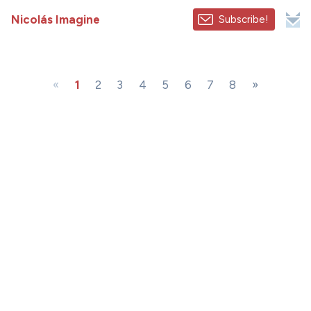
Nicolás Imagine
Subscribe!
«
1
2
3
4
5
6
7
8
»