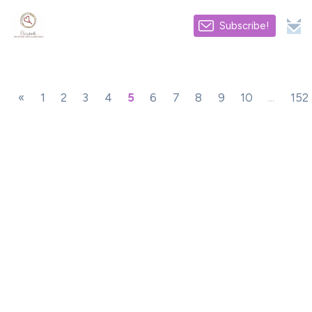
Subscribe!
«
1
2
3
4
5
6
7
8
9
10
...
152