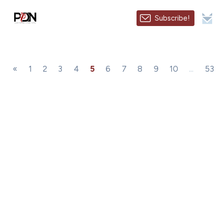
Subscribe!
«
1
2
3
4
5
6
7
8
9
10
...
53