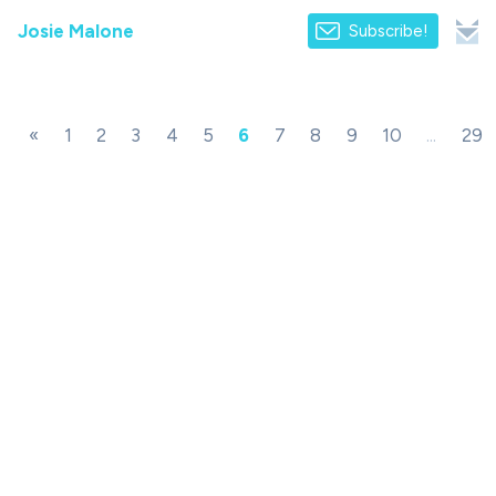
Josie Malone
Subscribe!
«
1
2
3
4
5
6
7
8
9
10
...
29