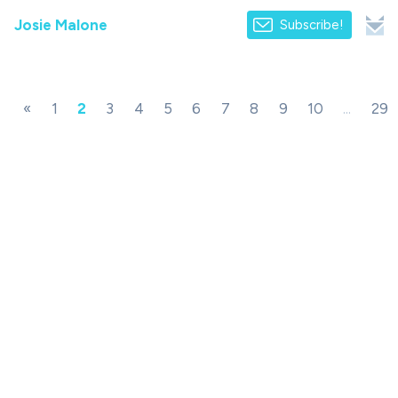
Josie Malone
Subscribe!
«
1
2
3
4
5
6
7
8
9
10
...
29