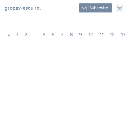
grozav-escu.ro.
Subscribe!
«
1
2
...
5
6
7
8
9
10
11
12
13