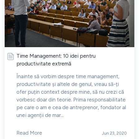
Time Management: 10 idei pentru
productivitate extremă
Înainte să vorbim despre time management,
productivitate și altele de genul, vreau să-ți
ofer puțin context despre mine, să nu crezi că
vorbesc doar din teorie. Prima responsabilitate
pe care o am e cea de antreprenor, fondator al
unei agenții de mar...
Read More
Jun 23, 2020