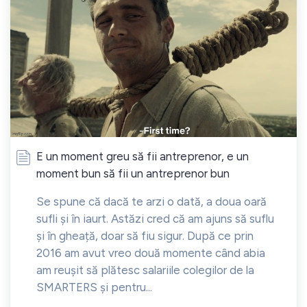
E un moment greu să fii antreprenor, e un
moment bun să fii un antreprenor bun
Se spune că dacă te arzi o dată, a doua oară
sufli și în iaurt. Astăzi cred că am ajuns să suflu
și în gheață, doar să fiu sigur. După ce prin
2016 am avut vreo două momente când abia
am reușit să plătesc salariile colegilor de la
SMARTERS și pentru...