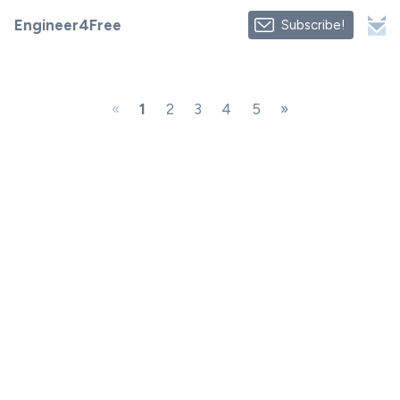
Engineer4Free
Subscribe!
«
1
2
3
4
5
»