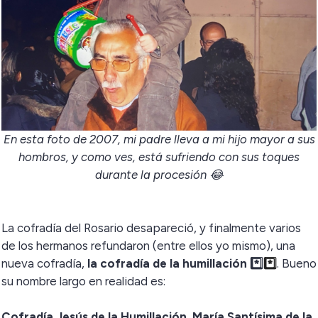
En esta foto de 2007, mi padre lleva a mi hijo mayor a sus
hombros, y como ves, está sufriendo con sus toques
durante la procesión 😂
La cofradía del Rosario desapareció, y finalmente varios
de los hermanos refundaron (entre ellos yo mismo), una
nueva cofradía,
la cofradía de la humillación *️⃣
*️⃣
. Bueno
su nombre largo en realidad es:
Cofradía Jesús de la Humillación, María Santísima de la