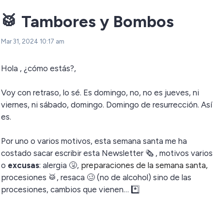
🥁 Tambores y Bombos
Mar 31, 2024 10:17 am
Hola , ¿cómo estás?,
Voy con retraso, lo sé. Es domingo, no, no es jueves, ni
viernes, ni sábado, domingo. Domingo de resurrección. Así
es.
Por uno o varios motivos, esta semana santa me ha
costado sacar escribir esta Newsletter 🗞️ , motivos varios
o
excusas
: alergia 🤧,
preparaciones de la semana santa,
procesiones 🥁, resaca 🥴 (no de alcohol) sino de las
procesiones, cambios que vienen… *️⃣