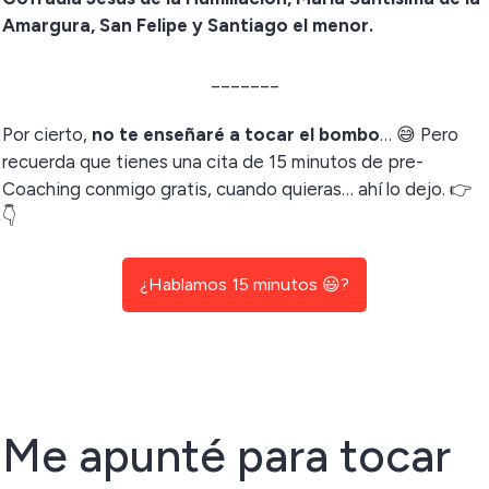
Amargura, San Felipe y Santiago el menor.
_______
Por cierto,
no te enseñaré a tocar el bombo
… 😅 Pero
recuerda que tienes una cita de 15 minutos de pre-
Coaching conmigo gratis, cuando quieras… ahí lo dejo. 👉
👇
¿Hablamos 15 minutos 😃?
Me apunté para tocar