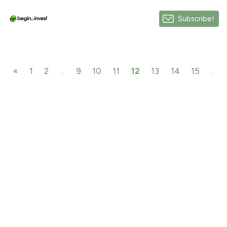
Subscribe!
«
1
2
...
9
10
11
12
13
14
15
...