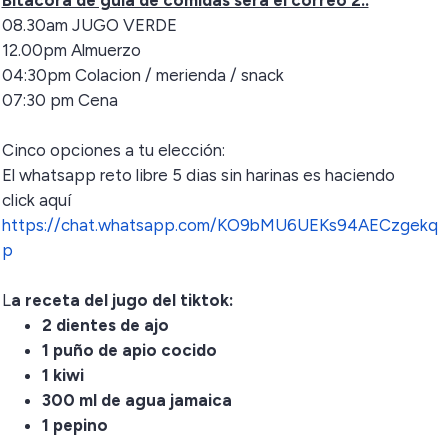
Bitácora de guia de comidas sera el correo 2.:
08.30am JUGO VERDE
12.00pm Almuerzo
04:30pm Colacion / merienda / snack
07:30 pm Cena
Cinco opciones a tu elección:
El whatsapp reto libre 5 dias sin harinas es haciendo
click aquí
https://chat.whatsapp.com/KO9bMU6UEKs94AECzgekq
p
L
a receta del jugo del tiktok:
2 dientes de ajo
1 puño de apio cocido
1 kiwi
300 ml de agua jamaica
1 pepino