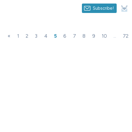
Subscribe!
«
1
2
3
4
5
6
7
8
9
10
...
72