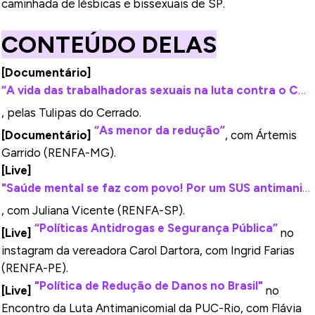
caminhada de lésbicas e bissexuais de SP.
CONTEÚDO DELAS
[Documentário]
“A vida das trabalhadoras sexuais na luta contra o COVID-19”
, pelas Tulipas do Cerrado.
“As menor da redução”
[Documentário]
, com Ártemis
Garrido (RENFA-MG).
[Live]
"Saúde mental se faz com povo! Por um SUS antimanicomial!"
, com Juliana Vicente (RENFA-SP).
“Políticas Antidrogas e Segurança Pública”
[Live]
no
instagram da vereadora Carol Dartora, com Ingrid Farias
(RENFA-PE).
"Política de Redução de Danos no Brasil"
[Live]
no
Encontro da Luta Antimanicomial da PUC-Rio, com Flávia