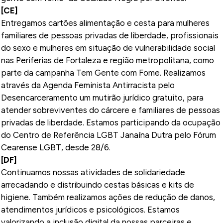
[CE]
Entregamos cartões alimentação e cesta para mulheres
familiares de pessoas privadas de liberdade, profissionais
do sexo e mulheres em situação de vulnerabilidade social
nas Periferias de Fortaleza e região metropolitana, como
parte da campanha Tem Gente com Fome. Realizamos
através da Agenda Feminista Antirracista pelo
Desencarceramento um mutirão jurídico gratuito, para
atender sobreviventes do cárcere e familiares de pessoas
privadas de liberdade. Estamos participando da ocupação
do Centro de Referência LGBT Janaína Dutra pelo Fórum
Cearense LGBT, desde 28/6.
[DF]
Continuamos nossas atividades de solidariedade
arrecadando e distribuindo cestas básicas e kits de
higiene. Também realizamos ações de redução de danos,
atendimentos jurídicos e psicológicos. Estamos
valorizando a inclusão digital da nossas parceiras e