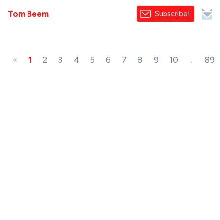
Tom Beem
Subscribe!
«
1
2
3
4
5
6
7
8
9
10
...
89