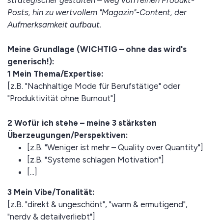
strategischer gestalten – weg von reinen Produkt-
Posts, hin zu wertvollem "Magazin"-Content, der
Aufmerksamkeit aufbaut.
Meine Grundlage (WICHTIG – ohne das wird's
generisch!):
1 Mein Thema/Expertise:
[z.B. "Nachhaltige Mode für Berufstätige" oder
"Produktivität ohne Burnout"]
2 Wofür ich stehe – meine 3 stärksten
Überzeugungen/Perspektiven:
[z.B. "Weniger ist mehr – Quality over Quantity"]
[z.B. "Systeme schlagen Motivation"]
[...]
3 Mein Vibe/Tonalität:
[z.B. "direkt & ungeschönt", "warm & ermutigend",
"nerdy & detailverliebt"]