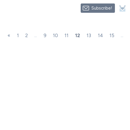
Subscribe!
«
1
2
...
9
10
11
12
13
14
15
...