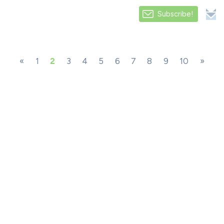
Subscribe!
«
1
2
3
4
5
6
7
8
9
10
»