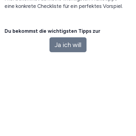
eine konkrete Checkliste für ein perfektes Vorspiel.
Du bekommst die wichtigsten Tipps zur
Vorbereitung eines unvergesslichen Abends.
Ja ich will
Viel Genuss damit!
Impressum
Datenschutz
Ja ich will