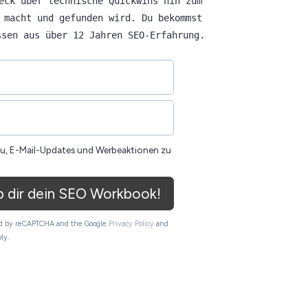
eck über technische Quickwins hin zum
 macht und gefunden wird. Du bekommst
ssen aus über 12 Jahren SEO-Erfahrung.
zu, E-Mail-Updates und Werbeaktionen zu
 dir dein SEO Workbook!
ted by reCAPTCHA and the Google
Privacy Policy
and
ly.