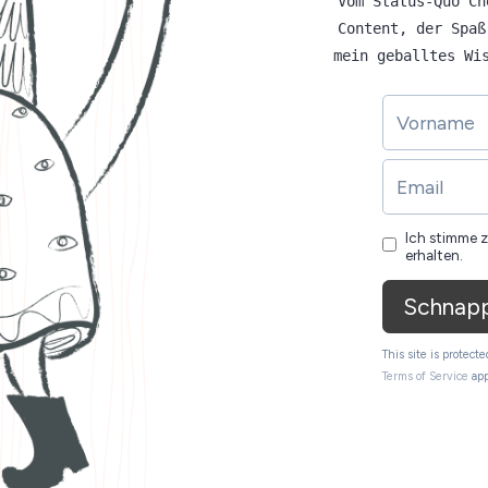
Vom Status-Quo Ch
Content, der Spaß
mein geballtes Wi
Ich stimme 
erhalten.
Schnapp
This site is protec
Terms of Service
app