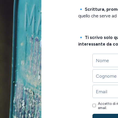
🔹
Scrittura, prom
quello che serve ad a
🔹
Ti scrivo solo 
interessante da c
Accetto di r
email.