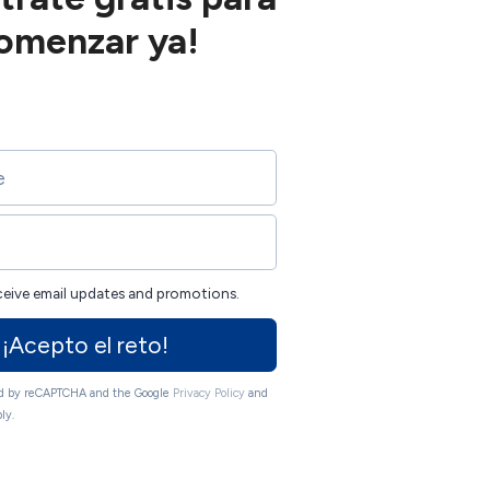
omenzar ya!
eceive email updates and promotions.
¡Acepto el reto!
ted by reCAPTCHA and the Google
Privacy Policy
and
ly.