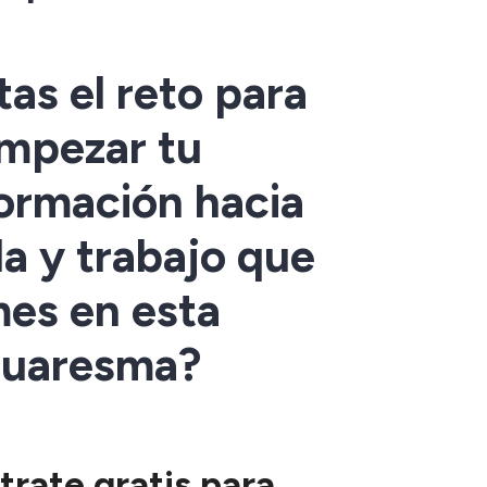
as el reto para
mpezar tu
ormación hacia
da y trabajo que
es en esta
uaresma?
trate gratis para