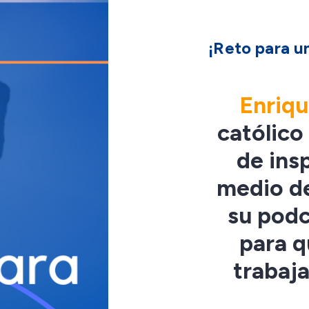
¡Reto para u
Enriq
católico
de ins
medio de
su podc
para q
trabaj