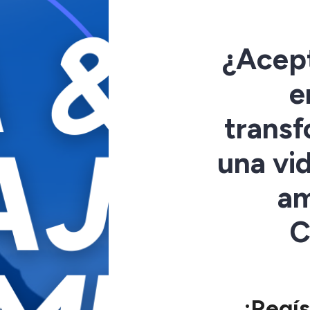
¿Acept
e
transf
una vi
am
C
¡Regís