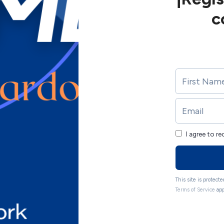
c
I agree to r
This site is protec
Terms of Service
app