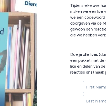
Tijdens elke overha
maken we een live v
we een codewoord do
doorgeven via de 
gewoon een reactie
die we hebben ver
Doe je alle lives (d
een pakket met de v
like en delen van d
reacties enz) maak j