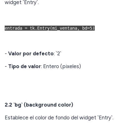
widget `Entry`.
entrada = tk.Entry(mi_ventana, bd=5)
-
Valor por defecto
: `2`
-
Tipo de valor
: Entero (pixeles)
2.2 `bg` (background color)
Establece el color de fondo del widget `Entry`.