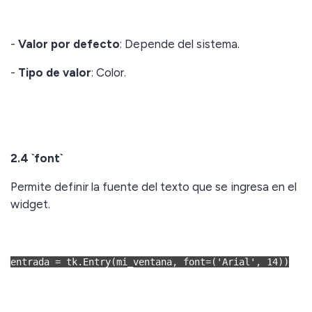
-
Valor por defecto
: Depende del sistema.
-
Tipo de valor
: Color.
2.4 `font`
Permite definir la fuente del texto que se ingresa en el
widget.
entrada = tk.Entry(mi_ventana, font=('Arial', 14))