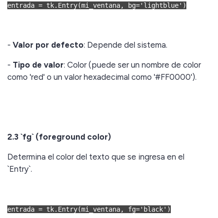
entrada = tk.Entry(mi_ventana, bg='lightblue')
-
Valor por defecto
: Depende del sistema.
-
Tipo de valor
: Color (puede ser un nombre de color
como 'red' o un valor hexadecimal como '#FF0000').
2.3 `fg` (foreground color)
Determina el color del texto que se ingresa en el
`Entry`.
entrada = tk.Entry(mi_ventana, fg='black')