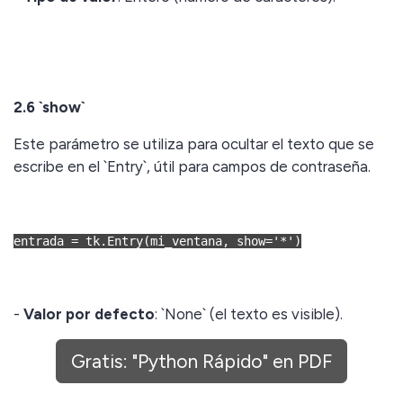
2.6 `show`
Este parámetro se utiliza para ocultar el texto que se
escribe en el `Entry`, útil para campos de contraseña.
entrada = tk.Entry(mi_ventana, show='*')
-
Valor por defecto
: `None` (el texto es visible).
-
Tipo de valor
: Cadena (carácter que reemplaza al
Gratis: "Python Rápido" en PDF
texto visible, como `'*'`).