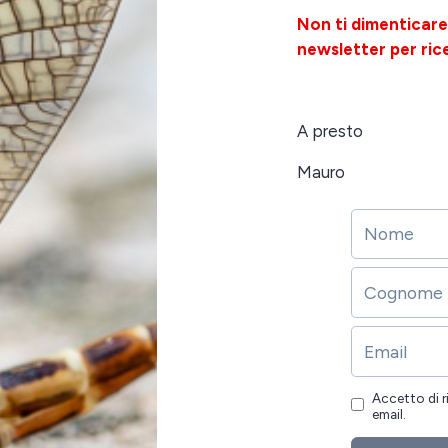
Non ti dimenticare 
newsletter per rice
A presto
Mauro
Accetto di r
email.