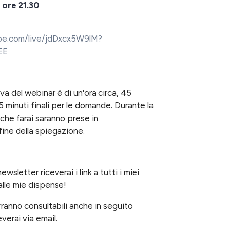
 ore 21.30
:
be.com/live/jdDxcx5W9lM?
EE
a del webinar è di un'ora circa, 45
15 minuti finali per le domande. Durante la
che farai saranno prese in
fine della spiegazione.
newsletter riceverai i link a tutti i miei
alle mie dispense!
arranno consultabili anche in seguito
everai via email.