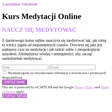
2-godzinne Szkolenie
Kurs Medytacji Online
NAUCZ SIĘ MEDYTOWAĆ
Z darmowego kursu online nauczysz się medytować tak, jak robią
to wielcy jogini od niepamiętnych czasów. Dowiesz się jaki jest
najlepszy czas na medytację i jak radzić sobie z niespokojnym
umysłem. Zdobędziesz wiedzę i umiejętności, aby zacząć
samodzielnie medytować.
Wyrażam zgodę na otrzymywanie informacji o nowościach i promocjach
drogą mailową.
ZAPISZ MNIE
This site is protected by reCAPTCHA and the Google
Privacy Policy
and
Terms
of Service
apply.
ZAPISZ MNIE