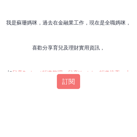
我是蘇珊媽咪，過去在金融業工作，現在是全職媽咪，
喜歡分享育兒及理財實用資訊，
如
兒童Podcast頻道整理
，
兒童Youtube 頻道推薦
、
小
小職人系列整理
等，
訂閱
歡迎訂閱我的免費電子報。
備註：記得回信箱收確認信，並按下信中訂閱按鈕，才