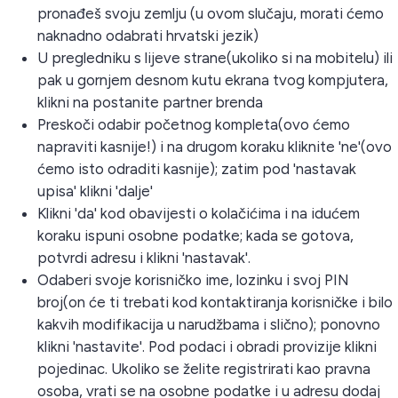
pronađeš svoju zemlju (u ovom slučaju, morati ćemo
naknadno odabrati hrvatski jezik)
U pregledniku s lijeve strane(ukoliko si na mobitelu) ili
pak u gornjem desnom kutu ekrana tvog kompjutera,
klikni na postanite partner brenda
Preskoči odabir početnog kompleta(ovo ćemo
napraviti kasnije!) i na drugom koraku kliknite 'ne'(ovo
ćemo isto odraditi kasnije); zatim pod 'nastavak
upisa' klikni 'dalje'
Klikni 'da' kod obavijesti o kolačićima i na idućem
koraku ispuni osobne podatke; kada se gotova,
potvrdi adresu i klikni 'nastavak'.
Odaberi svoje korisničko ime, lozinku i svoj PIN
broj(on će ti trebati kod kontaktiranja korisničke i bilo
kakvih modifikacija u narudžbama i slično); ponovno
klikni 'nastavite'. Pod podaci i obradi provizije klikni
pojedinac. Ukoliko se želite registrirati kao pravna
osoba, vrati se na osobne podatke i u adresu dodaj