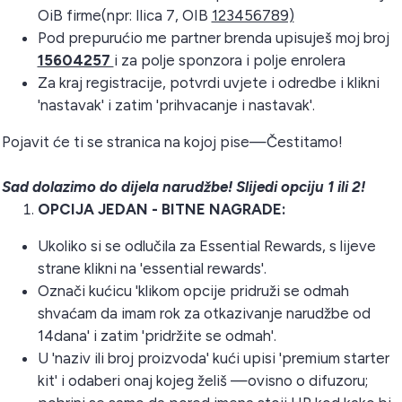
OiB firme(npr: Ilica 7, OIB
123456789)
Pod prepurućio me partner brenda upisuješ moj broj
15604257
i za polje sponzora i polje enrolera
Za kraj registracije, potvrdi uvjete i odredbe i klikni
'nastavak' i zatim 'prihvacanje i nastavak'.
Pojavit će ti se stranica na kojoj pise—Čestitamo!
Sad dolazimo do dijela narudžbe! Slijedi opciju 1 ili 2!
OPCIJA JEDAN - BITNE NAGRADE:
Ukoliko si se odlučila za Essential Rewards, s lijeve
strane klikni na 'essential rewards'.
Označi kućicu 'klikom opcije pridruži se odmah
shvaćam da imam rok za otkazivanje narudžbe od
14dana' i zatim 'pridržite se odmah'.
U 'naziv ili broj proizvoda' kući upisi 'premium starter
kit' i odaberi onaj kojeg želiš —ovisno o difuzoru;