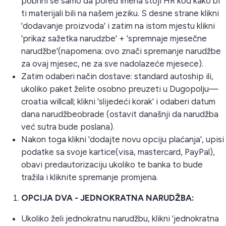
pobrini se samo da pored imena stoji HR kod kako bi
ti materijali bili na našem jeziku. S desne strane klikni
'dodavanje proizvoda' i zatim na istom mjestu klikni
'prikaz sažetka narudzbe' + 'spremnaje mjesečne
narudžbe'(napomena: ovo znači spremanje narudžbe
za ovaj mjesec, ne za sve nadolazeće mjesece).
Zatim odaberi način dostave: standard autoship ili,
ukoliko paket želite osobno preuzeti u Dugopolju—
croatia willcall; klikni 'slijedeći korak' i odaberi datum
dana narudžbeobrade (ostavit današnji da narudžba
već sutra bude poslana).
Nakon toga klikni 'dodajte novu opciju plaćanja', upisi
podatke sa svoje kartice(visa, mastercard, PayPal),
obavi predautorizaciju ukoliko te banka to bude
tražila i kliknite spremanje promjena.
OPCIJA DVA - JEDNOKRATNA NARUDŽBA:
Ukoliko želi jednokratnu narudžbu, klikni 'jednokratna