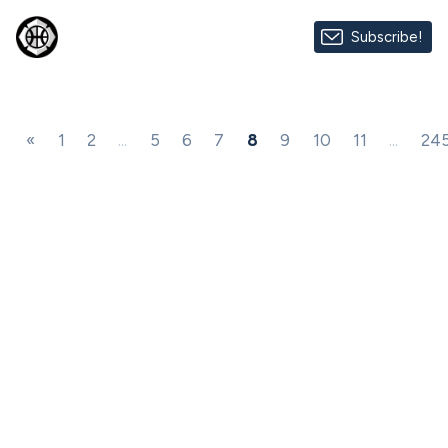
Subscribe!
«
1
2
...
5
6
7
8
9
10
11
...
24